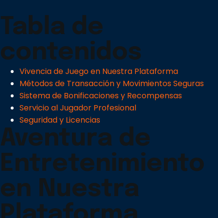
Tabla de
contenidos
Vivencia de Juego en Nuestra Plataforma
Métodos de Transacción y Movimientos Seguras
Sistema de Bonificaciones y Recompensas
Servicio al Jugador Profesional
Seguridad y Licencias
Aventura de
Entretenimiento
en Nuestra
Plataforma