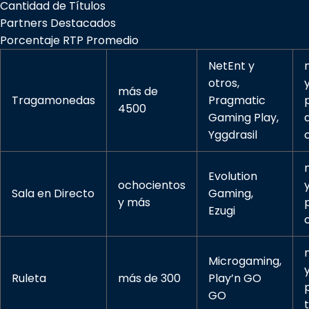
Cantidad de Títulos
Partners Destacados
Porcentaje RTP Promedio
NetEnt y
otros,
y
más de
Tragamonedas
Pragmatic
4500
Gaming Play,
Yggdrasil
Evolution
ochocientos
Sala en Directo
Gaming,
y más
Ezugi
Microgaming,
Ruleta
más de 300
Play’n GO
GO