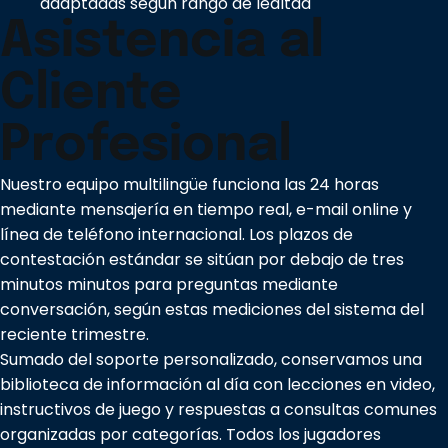
adaptadas según rango de lealtad
Asistencia al
Cliente
Profesional
Nuestro equipo multilingüe funciona las 24 horas
mediante mensajería en tiempo real, e-mail online y
línea de teléfono internacional. Los plazos de
contestación estándar se sitúan por debajo de tres
minutos minutos para preguntas mediante
conversación, según estas mediciones del sistema del
reciente trimestre.
Sumado del soporte personalizado, conservamos una
biblioteca de información al día con lecciones en video,
instructivos de juego y respuestas a consultas comunes
organizadas por categorías. Todos los jugadores