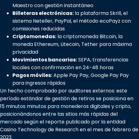
Maestro con gestión instantáneo
Billeteras electrónicas:
la plataforma Skrill, el
sistema Neteller, PayPal, el método ecoPayz con
comisiones reducidas
Criptomonedas:
la criptomoneda Bitcoin, la
moneda Ethereum, Litecoin, Tether para máxima
privacidad
Movimientos bancarias:
SEPA, transferencias
locales con confirmación en 24-48 horas
Pagos móviles:
Apple Pay Pay, Google Pay Pay
para ingresos rápidos
Un hecho comprobado por auditores externos: este
período estándar de gestión de retiros se posiciona en
15 minutos minutos para monederos digitales y cripto,
posicionándonos entre las sitios más rápidas del
mercado según el reporte publicado por la entidad
Casino Technology de Research en el mes de febrero de
2023.