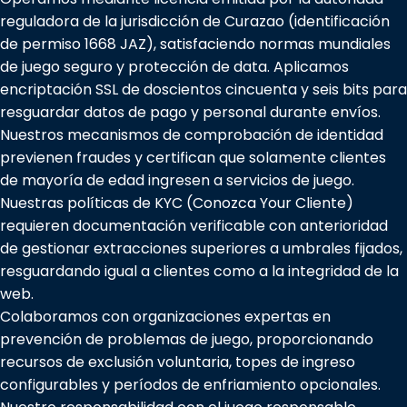
reguladora de la jurisdicción de Curazao (identificación
de permiso 1668 JAZ), satisfaciendo normas mundiales
de juego seguro y protección de data. Aplicamos
encriptación SSL de doscientos cincuenta y seis bits para
resguardar datos de pago y personal durante envíos.
Nuestros mecanismos de comprobación de identidad
previenen fraudes y certifican que solamente clientes
de mayoría de edad ingresen a servicios de juego.
Nuestras políticas de KYC (Conozca Your Cliente)
requieren documentación verificable con anterioridad
de gestionar extracciones superiores a umbrales fijados,
resguardando igual a clientes como a la integridad de la
web.
Colaboramos con organizaciones expertas en
prevención de problemas de juego, proporcionando
recursos de exclusión voluntaria, topes de ingreso
configurables y períodos de enfriamiento opcionales.