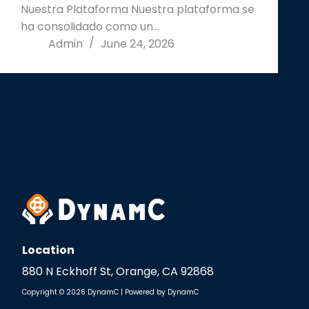
Nuestra Plataforma Nuestra plataforma se
ha consolidado como un…
Admin
June 24, 2026
Location
880 N Eckhoff St, Orange, CA 92868
Copyright © 2026 DynamC | Powered by DynamC