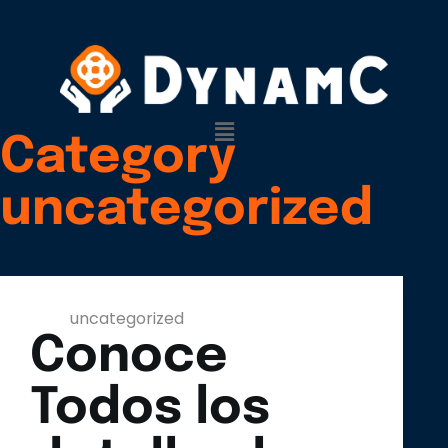
Category
uncategorized
uncategorized
Conoce
Todos los