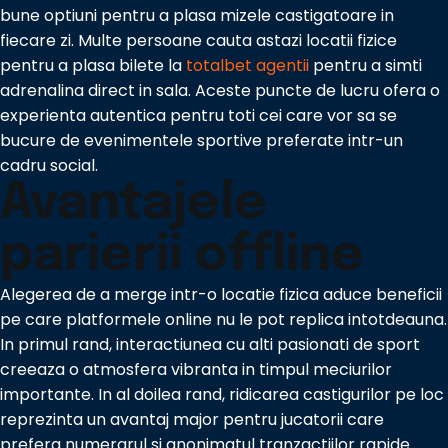
bune optiuni pentru a plasa mizele castigatoare in
fiecare zi. Multe persoane cauta astazi locatii fizice
pentru a plasa bilete la
totalbet agentii
pentru a simti
adrenalina direct in sala. Aceste puncte de lucru ofera o
experienta autentica pentru toti cei care vor sa se
bucure de evenimentele sportive preferate intr-un
cadru social.
Avantajele
parierii offline
Alegerea de a merge intr-o locatie fizica aduce beneficii
pe care platformele online nu le pot replica intotdeauna.
In primul rand, interactiunea cu alti pasionati de sport
creeaza o atmosfera vibranta in timpul meciurilor
importante. In al doilea rand, ridicarea castigurilor pe loc
reprezinta un avantaj major pentru jucatorii care
prefera numerarul si anonimatul tranzactiilor rapide.