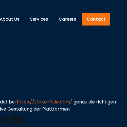
About Us
Services
Careers
Contact
ndet bei
https://stake-f1.de.com/
genau die richtigen
tive Gestaltung der Plattformen.
ards