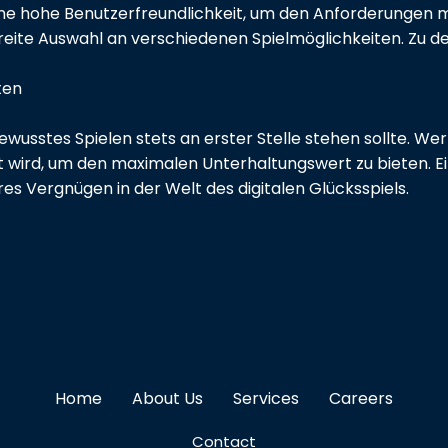
ne hohe Benutzerfreundlichkeit, um den Anforderungen m
reite Auswahl an verschiedenen Spielmöglichkeiten. Zu d
ten
sstes Spielen stets an erster Stelle stehen sollte. Wer d
elt wird, um den maximalen Unterhaltungswert zu bieten. 
res Vergnügen in der Welt des digitalen Glücksspiels.
Home
About Us
Services
Careers
Contact