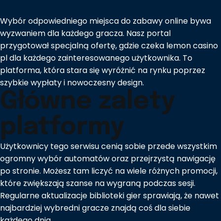
Wybór odpowiedniego miejsca do zabawy online bywa
wyzwaniem dla każdego gracza. Nasz portal
przygotował specjalną ofertę, gdzie czeka lemon casino
pl dla każdego zainteresowanego użytkownika. To
platforma, która stara się wyróżnić na rynku poprzez
szybkie wypłaty i nowoczesny design.
Główne zalety
platformy
Użytkownicy tego serwisu cenią sobie przede wszystkim
ogromny wybór automatów oraz przejrzystą nawigację
po stronie. Możesz tam liczyć na wiele różnych promocji,
które zwiększają szanse na wygraną podczas sesji.
Regularne aktualizacje biblioteki gier sprawiają, że nawet
najbardziej wybredni gracze znajdą coś dla siebie
każdego dnia.