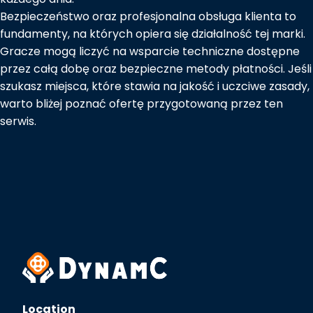
Bezpieczeństwo oraz profesjonalna obsługa klienta to
fundamenty, na których opiera się działalność tej marki.
Gracze mogą liczyć na wsparcie techniczne dostępne
przez całą dobę oraz bezpieczne metody płatności. Jeśli
szukasz miejsca, które stawia na jakość i uczciwe zasady,
warto bliżej poznać ofertę przygotowaną przez ten
serwis.
Location