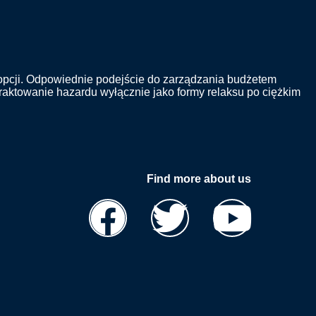
opcji. Odpowiednie podejście do zarządzania budżetem
raktowanie hazardu wyłącznie jako formy relaksu po ciężkim
Find more about us