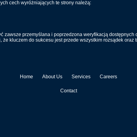
ych cech wyróżniających te strony należą:
ć zawsze przemyślana i poprzedzona weryfikacją dostępnych 
, że kluczem do sukcesu jest przede wszystkim rozsądek oraz t
Home
About Us
Services
Careers
Contact