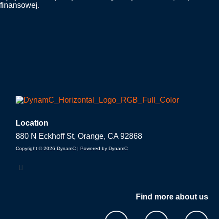
finansowej.
Location
880 N Eckhoff St, Orange, CA 92868
Copyright © 2026 DynamC | Powered by DynamC
Find more about us