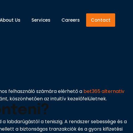
About Us
Services
Careers
Contact
ámos felhasználó számára elérhető a
bet365 alternativ
t, köszönhetően az intuitív kezelőfelületnek.
önteni?
 a labdarúgástól a teniszig. A rendszer sebessége és a
lett a biztonságos tranzakciók és a gyors kifizetési