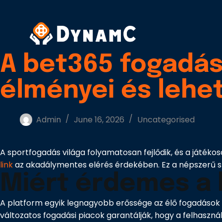
A bet365 fogadás
élményei és lehe
Admin
June 16, 2026
Uncategorised
A sportfogadás világa folyamatosan fejlődik, és a játé
link
az akadálymentes elérés érdekében. Ez a népszerű szo
Miért érdemes a 
A platform egyik legnagyobb erőssége az élő fogadások s
változatos fogadási piacok garantálják, hogy a felhaszn