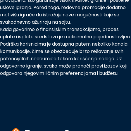
provajdera, što garantuje visok kvalitet grafike i poštene
uslove igranja. Pored toga, redovne promocije dodatno
motivišu igrače da istražuju nove mogućnosti koje se
svakodnevno ažuriraju na sajtu.
Kada govorimo o finansijskim transakcijama, proces
uplate i isplate sredstava je maksimalno pojednostavljen.
Podrška korisnicima je dostupna putem nekoliko kanala
komunikacije, čime se obezbeđuje brzo rešavanje svih
potencijalnih nedoumica tokom korišćenja naloga. Uz
odgovorno igranje, svako može pronaći pravi izazov koji
odgovara njegovim ličnim preferencijama i budžetu.