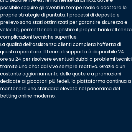
una sezione live estremamente dinamica, dove è
possibile seguire gli eventi in tempo reale e adattare le
proprie strategie di puntata. I processi di deposito e
prelievo sono stati ottimizzati per garantire sicurezza e
velocità, permettendo di gestire il proprio bankroll senza
complicazioni tecniche superflue.
La qualità dell’assistenza clienti completa l’offerta di
questo operatore. Il team di supporto è disponibile 24
ore su 24 per risolvere eventuali dubbi o problemi tecnici
tramite una chat dal vivo sempre reattiva. Grazie a un
costante aggiornamento delle quote e a promozioni
dedicate ai giocatori più fedeli, la piattaforma continua a
mantenere uno standard elevato nel panorama del
betting online moderno.