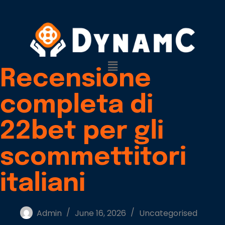
Recensione
completa di
22bet per gli
scommettitori
italiani
Admin
June 16, 2026
Uncategorised