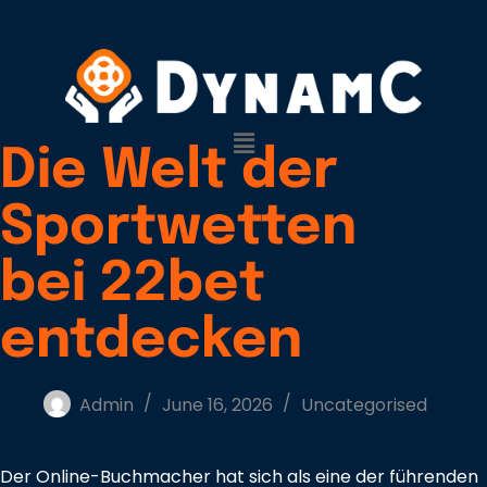
Die Welt der
Sportwetten
bei 22bet
entdecken
Admin
June 16, 2026
Uncategorised
Der Online-Buchmacher hat sich als eine der führenden